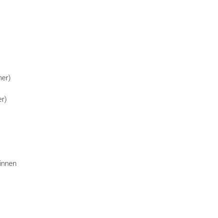
ner)
er)
innen