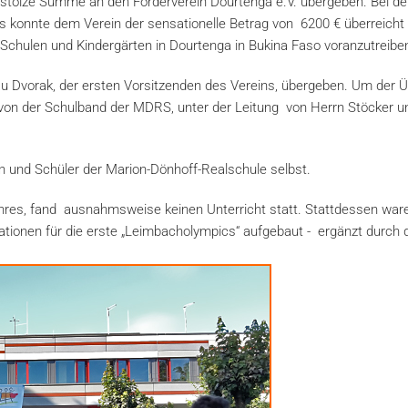
 stolze Summe an den Förderverein Dourtenga e.V. übergeben. Bei de
 konnte dem Verein der sensationelle Betrag von 6200 € überreicht
Schulen und Kindergärten in Dourtenga in Bukina Faso voranzutreibe
 Dvorak, der ersten Vorsitzenden des Vereins, übergeben. Um der 
von der Schulband der MDRS, unter der Leitung von Herrn Stöcker u
 und Schüler der Marion-Dönhoff-Realschule selbst.
res, fand ausnahmsweise keinen Unterricht statt. Stattdessen war
ationen für die erste „Leimbacholympics“ aufgebaut - ergänzt durch 