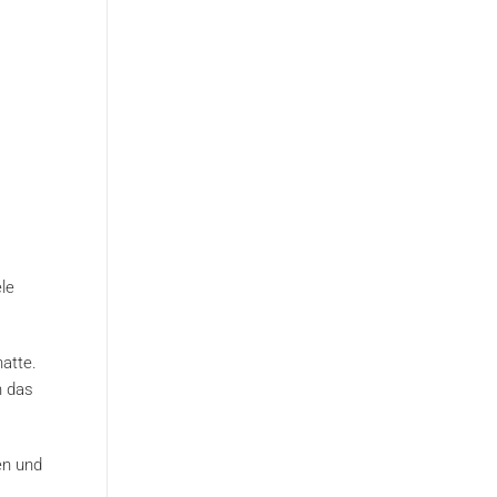
le
atte.
h das
en und