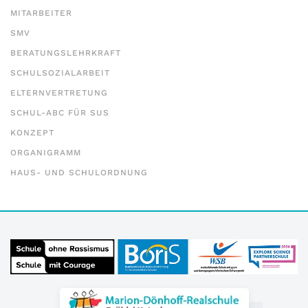
MITARBEITER
SMV
BERATUNGSLEHRKRAFT
SCHULSOZIALARBEIT
ELTERNVERTRETUNG
SCHUL-ABC FÜR SUS
KONZEPT
ORGANIGRAMM
HAUS- UND SCHULORDNUNG