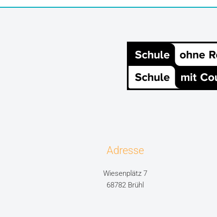
Adresse
Wiesenplätz 7
68782 Brühl